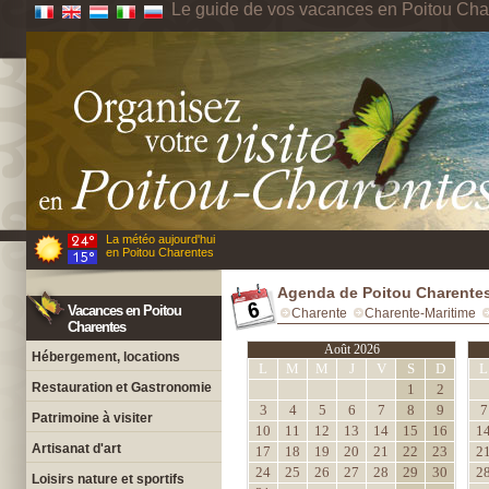
Le guide de vos vacances en Poitou Cha
La météo aujourd'hui
en Poitou Charentes
Agenda de Poitou Charente
Vacances en Poitou
Charente
Charente-Maritime
Charentes
Août 2026
Hébergement, locations
L
M
M
J
V
S
D
L
Restauration et Gastronomie
1
2
3
4
5
6
7
8
9
7
Patrimoine à visiter
10
11
12
13
14
15
16
1
Artisanat d'art
17
18
19
20
21
22
23
2
24
25
26
27
28
29
30
2
Loisirs nature et sportifs