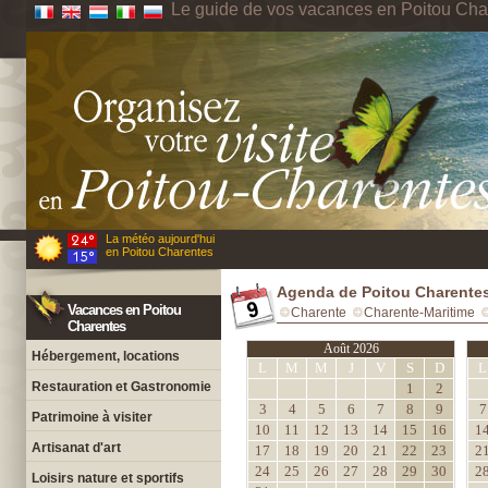
Le guide de vos vacances en Poitou Cha
La météo aujourd'hui
en Poitou Charentes
Agenda de Poitou Charente
Vacances en Poitou
Charente
Charente-Maritime
Charentes
Août 2026
Hébergement, locations
L
M
M
J
V
S
D
L
Restauration et Gastronomie
1
2
3
4
5
6
7
8
9
7
Patrimoine à visiter
10
11
12
13
14
15
16
1
Artisanat d'art
17
18
19
20
21
22
23
2
24
25
26
27
28
29
30
2
Loisirs nature et sportifs