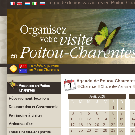
Le guide de vos vacances en Poitou Cha
La météo aujourd'hui
en Poitou Charentes
Agenda de Poitou Charente
Vacances en Poitou
Charente
Charente-Maritime
Charentes
Août 2026
Hébergement, locations
L
M
M
J
V
S
D
L
Restauration et Gastronomie
1
2
3
4
5
6
7
8
9
7
Patrimoine à visiter
10
11
12
13
14
15
16
1
Artisanat d'art
17
18
19
20
21
22
23
2
24
25
26
27
28
29
30
2
Loisirs nature et sportifs