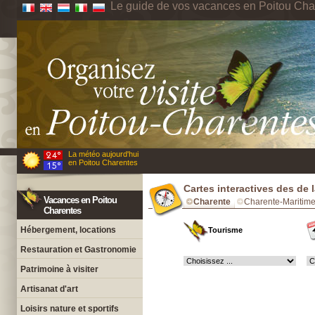
Le guide de vos vacances en Poitou Cha
La météo aujourd'hui
en Poitou Charentes
Cartes interactives des de 
Vacances en Poitou
Charente
Charente-Maritim
Charentes
Hébergement, locations
Tourisme
Restauration et Gastronomie
Patrimoine à visiter
Artisanat d'art
Loisirs nature et sportifs