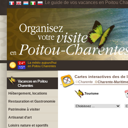
Le guide de vos vacances en Poitou Cha
La météo aujourd'hui
en Poitou Charentes
Cartes interactives des de 
Vacances en Poitou
Charente
Charente-Maritim
Charentes
Hébergement, locations
Tourisme
Restauration et Gastronomie
Patrimoine à visiter
Artisanat d'art
Loisirs nature et sportifs