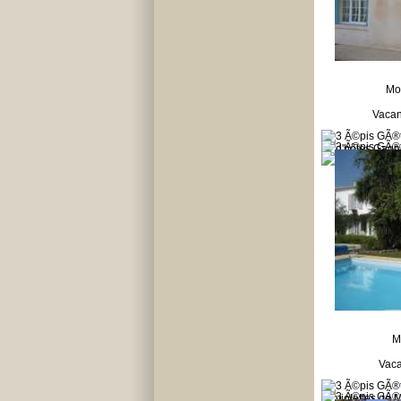
Mo
Vacan
M
Vaca