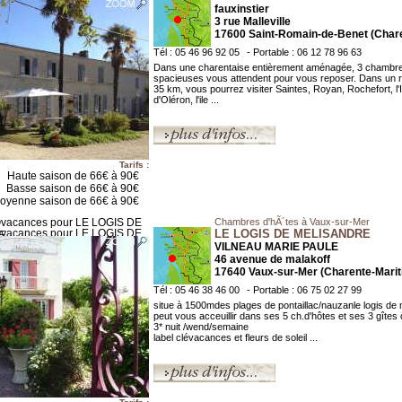
fauxinstier
3 rue Malleville
17600 Saint-Romain-de-Benet (Char
Tél : 05 46 96 92 05
- Portable : 06 12 78 96 63
Dans une charentaise entièrement aménagée, 3 chambr
spacieuses vous attendent pour vous reposer. Dans un 
35 km, vous pourrez visiter Saintes, Royan, Rochefort, l'I
d'Oléron, l'ile ...
Tarifs :
Haute saison de 66€ à 90€
Basse saison de 66€ à 90€
oyenne saison de 66€ à 90€
Chambres d'hÃ´tes à Vaux-sur-Mer
LE LOGIS DE MELISANDRE
VILNEAU MARIE PAULE
46 avenue de malakoff
17640 Vaux-sur-Mer (Charente-Marit
Tél : 05 46 38 46 00
- Portable : 06 75 02 27 99
situe à 1500mdes plages de pontaillac/nauzanle logis de
peut vous acceuillir dans ses 5 ch.d'hôtes et ses 3 gîtes
3* nuit /wend/semaine
label clévacances et fleurs de soleil ...