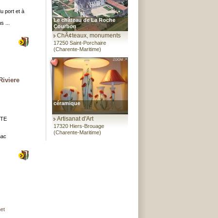
u port et à
Le château de La Roche
s ...
Courbon
ChÃ¢teaux, monuments
17250 Saint-Porchaire
(Charente-Maritime)
iviere
céramique
Artisanat d'Art
UTE
17320 Hiers-Brouage
s
(Charente-Maritime)
nac
et