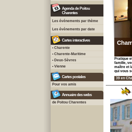
Agenda de Poitou
Charentes
Les événements par thème
Les événements par date
Cartes interactives
Cham
• Charente
• Charente-Maritime
Pratique e
• Deux-Sèvres
famille, v
• Vienne
maître et 
qui vous s
Cartes postales
39 en Cha
Pour vos amis
Annuaire des webs
de Poitou Charentes