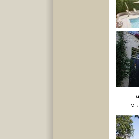
M
Vaca