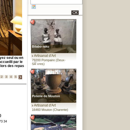
Bilabo raku
Artisanat d'Art
yez seul ou en
79200 Pompaire (Deux-
ccueilli par le
SÃ¨vres)
 lors des repas
2
3
4
5
Poterie de Mouton
Artisanat d'Art
16460 Mouton (Charente)
)
73 34