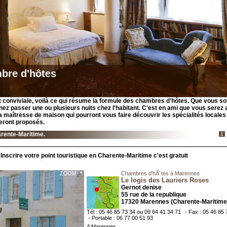
bre d'hôtes
t conviviale, voilà ce qui résume la formule des chambres d'hôtes. Que vous so
enez passer une ou plusieurs nuits chez l'habitant. C'est en ami que vous serez a
la maîtresse de maison qui pourront vous faire découvrir les spécialités locales
eront proposés.
rente-Maritime.
1
Inscrire votre point touristique en Charente-Maritime c'est gratuit
Chambres d'hÃ´tes à Marennes
Le logis des Lauriers Roses
Gernot denise
55 rue de la republique
17320 Marennes (Charente-Maritime
Tél : 05 46 85 73 34 ou 09 64 41 34 71
- Fax : 05 46 85 
- Portable : 06 77 00 51 93
A Marennes