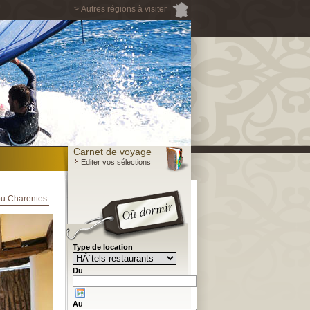
> Autres régions à visiter
Carnet de voyage
Editer vos sélections
tou Charentes
Type de location
Du
Au