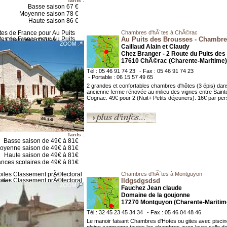
Tarifs :
Basse saison 67 €
Moyenne saison 78 €
Haute saison 86 €
Chambres d'hÃ´tes à ChÃ©rac
Au Puits des Brousses - Chambre
Caillaud Alain et Claudy
Chez Branger - 2 Route du Puits de
17610 ChÃ©rac (Charente-Maritime)
Tél : 05 46 91 74 23
- Fax : 05 46 91 74 23
- Portable : 06 15 57 49 65
2 grandes et confortables chambres d'hôtes (3 épis) dan
ancienne ferme rénovée au milieu des vignes entre Saint
Cognac. 49€ pour 2 (Nuit+ Petits déjeuners). 16€ par per
Tarifs :
Basse saison de 49€ à 81€
oyenne saison de 49€ à 81€
Haute saison de 49€ à 81€
nces scolaires de 49€ à 81€
Chambres d'hÃ´tes à Montguyon
lldgsdgsdsd
Fauchez Jean claude
Domaine de la goujonne
17270 Montguyon (Charente-Maritim
Tél : 32 45 23 45 34 34
- Fax : 05 46 04 48 46
Le manoir faisant Chambres d'Hotes ou gites avec piscin