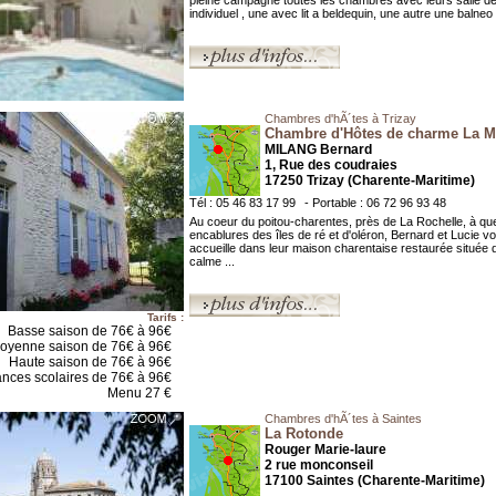
pleine campagne toutes les chambres avec leurs salle de
individuel , une avec lit a beldequin, une autre une balneo
Chambres d'hÃ´tes à Trizay
Chambre d'Hôtes de charme La M
MILANG Bernard
1, Rue des coudraies
17250 Trizay (Charente-Maritime)
Tél : 05 46 83 17 99
- Portable : 06 72 96 93 48
Au coeur du poitou-charentes, près de La Rochelle, à qu
encablures des îles de ré et d'oléron, Bernard et Lucie v
accueille dans leur maison charentaise restaurée située 
calme ...
Tarifs :
Basse saison de 76€ à 96€
oyenne saison de 76€ à 96€
Haute saison de 76€ à 96€
nces scolaires de 76€ à 96€
Menu 27 €
Chambres d'hÃ´tes à Saintes
La Rotonde
Rouger Marie-laure
2 rue monconseil
17100 Saintes (Charente-Maritime)