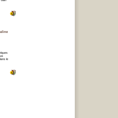
 bain
aline
elques
ous
dans le