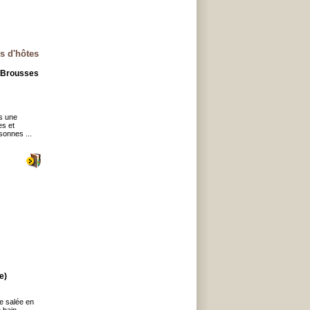
s d'hôtes
s Brousses
s une
es et
sonnes ...
e)
e salée en