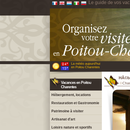
Le guide de vos va
La météo aujourd'hui
en Poitou Charentes
HÃ©be
Vacances en Poitou
Char
Charentes
Hébergement, locations
Restauration et Gastronomie
Patrimoine à visiter
Artisanat d'art
Loisirs nature et sportifs