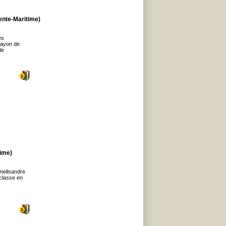
ente-Maritime)
es
rayon de
le
ime)
 melisandre
 classe en