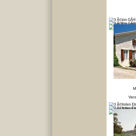
M
Vaca