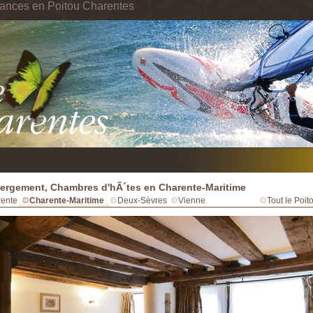
cances en Poitou Charentes
rgement, Chambres d'hÃ´tes en Charente-Maritime
ente
Charente-Maritime
Deux-Sèvres
Vienne
Tout le Poi