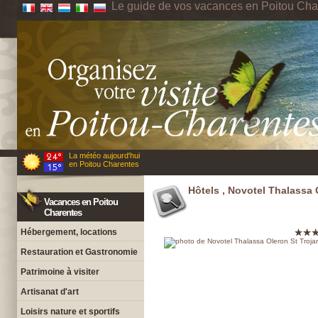
Le guide de vos vacances en Poitou Cha
La météo aujourd'hui
en Poitou Charentes
Hôtels , Novotel Thalassa 
Vacances en Poitou
Charentes
Hébergement, locations
Restauration et Gastronomie
Patrimoine à visiter
Artisanat d'art
Loisirs nature et sportifs