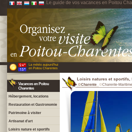
Le guide de vos vacances en Poitou Cha
La météo aujourd'hui
en Poitou Charentes
Loisirs natures et sportifs
Vacances en Poitou
Charente
Charente-Maritim
Charentes
Hébergement, locations
Restauration et Gastronomie
Patrimoine à visiter
Artisanat d'art
Loisirs nature et sportifs