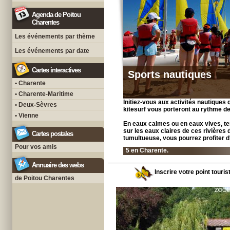
Agenda de Poitou
Charentes
Les événements par thème
Les événements par date
Cartes interactives
Sports nautiques
• Charente
• Charente-Maritime
Initiez-vous aux activités nautiques qu
• Deux-Sèvres
kitesurf vous porteront au rythme d
• Vienne
En eaux calmes ou en eaux vives, ten
sur les eaux claires de ces rivières
Cartes postales
tumultueuse, vous pourrez profiter 
Pour vos amis
5 en Charente.
Annuaire des webs
Inscrire votre point touri
de Poitou Charentes