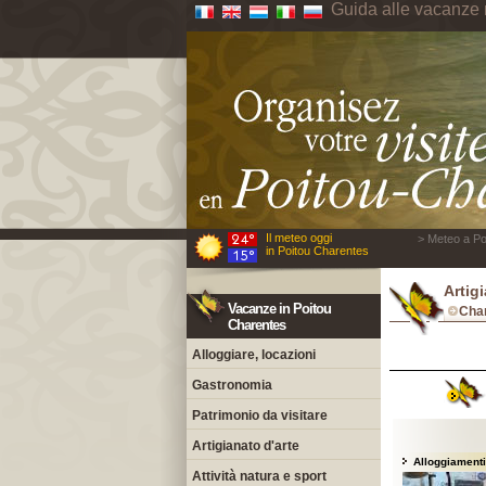
Guida alle vacanze 
Il meteo oggi
> Meteo a Po
in Poitou Charentes
Artig
Vacanze in Poitou
Cha
Charentes
Alloggiare, locazioni
Gastronomia
Patrimonio da visitare
Artigianato d'arte
Alloggiamenti
Attività natura e sport