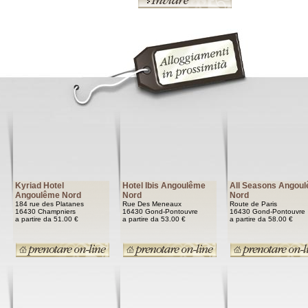
Kyriad Hotel
Hotel Ibis Angoulême
All Seasons Angou
Angoulême Nord
Nord
Nord
184 rue des Platanes
Rue Des Meneaux
Route de Paris
16430 Champniers
16430 Gond-Pontouvre
16430 Gond-Pontouvre
a partire da 51.00 €
a partire da 53.00 €
a partire da 58.00 €