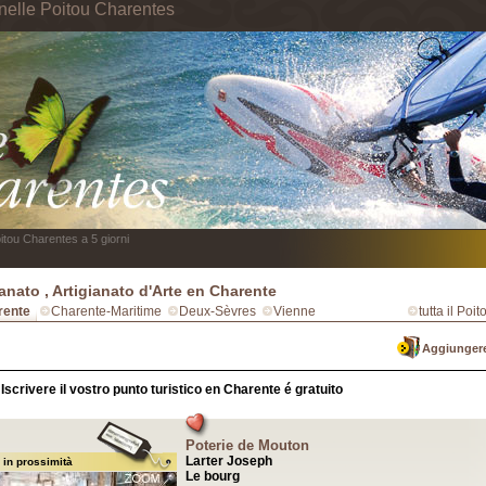
nelle Poitou Charentes
itou Charentes a 5 giorni
ianato , Artigianato d'Arte en Charente
rente
Charente-Maritime
Deux-Sèvres
Vienne
tutta il Po
Aggiungere
Iscrivere il vostro punto turistico en Charente é gratuito
Poterie de Mouton
Larter Joseph
 in prossimità
Le bourg