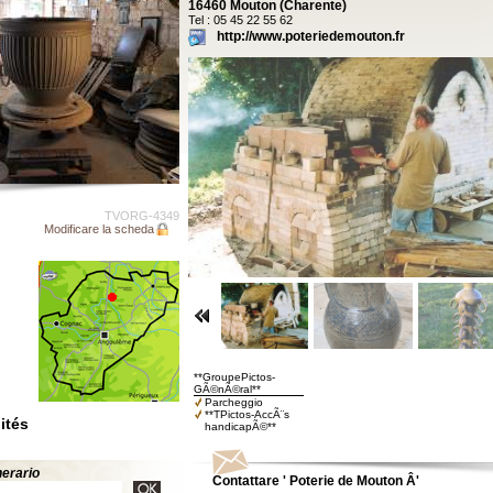
16460 Mouton (Charente)
Tel : 05 45 22 55 62
http://www.poteriedemouton.fr
TVORG-4349
Modificare la scheda
**GroupePictos-
GÃ©nÃ©ral**
Parcheggio
**TPictos-AccÃ¨s
ités
handicapÃ©**
inerario
Contattare ' Poterie de Mouton Â'