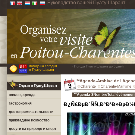
Руководство вашей Пуату-Шарант
погода на сегодня
> Погода Пуату-Шарант до 5 дней
в Пуату-Шарант
**Agenda-Archive de l Agen
Отдых в Пуату-Шарант
Charente
Charente-Maritime
**Agenda-$NombreTotal événements
ночлег, аренда
гастрономия
Ð¿Ñ€ÐµÐ´ÑÑ‚Ð°Ð²Ð»ÐµÐ½Ð
достопримечательности
прикладное искусство
досуги на природе и спорт