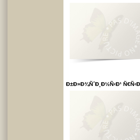
Ð±Ð»Ð¾ÑˆÐ¸Ð½Ñ‹Ð¹ Ñ€Ñ‹