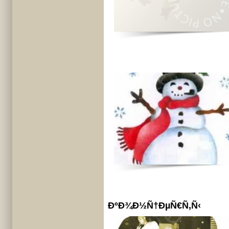
ÐºÐ¾Ð½Ñ†ÐµÑ€Ñ‚Ñ‹