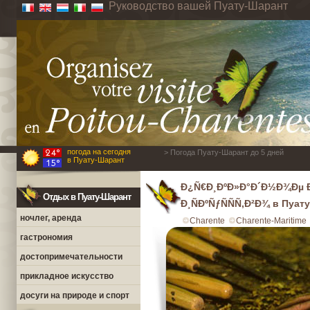
Руководство вашей Пуату-Шарант
погода на сегодня
> Погода Пуату-Шарант до 5 дней
в Пуату-Шарант
Ð¿Ñ€Ð¸ÐºÐ»Ð°Ð´Ð½Ð¾Ðµ Ð¸
Отдых в Пуату-Шарант
Ð¸ÑÐºÑƒÑÑÑ‚Ð²Ð¾ в Пуат
ночлег, аренда
Charente
Charente-Maritime
гастрономия
достопримечательности
прикладное искусство
досуги на природе и спорт