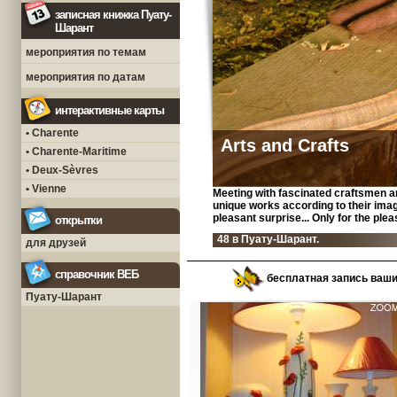
записная книжка Пуату-
Шарант
мероприятия по темам
мероприятия по датам
интерактивные карты
• Charente
Arts and Crafts
• Charente-Maritime
• Deux-Sèvres
• Vienne
Meeting with fascinated craftsmen a
unique works according to their imagin
pleasant surprise... Only for the ple
открытки
48 в Пуату-Шарант.
для друзей
справочник ВЕБ
бесплатная запись ваш
Пуату-Шарант