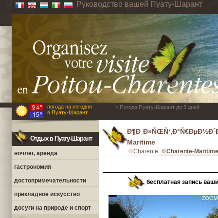
Руководство вашей Пуату-Шарант
погода на сегодня
> Погода Пуату-Шарант до 5 дней
в Пуату-Шарант
Ð¶Ð¸Ð»ÑŒÑ‘,Ð°Ñ€ÐµÐ½Ð´Ð
Отдых в Пуату-Шарант
Maritime
Charente
Charente-Maritim
ночлег, аренда
гастрономия
достопримечательности
бесплатная запись ваш
прикладное искусство
досуги на природе и спорт