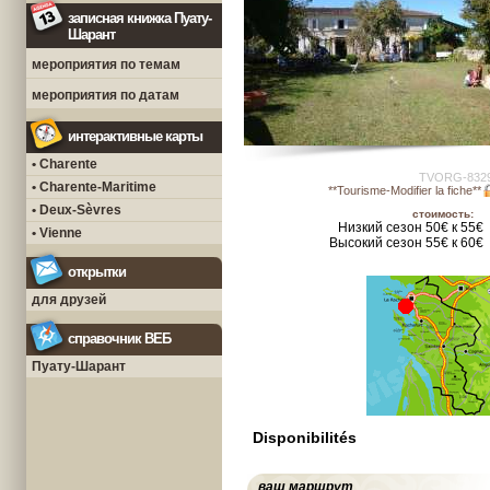
записная книжка Пуату-
Шарант
мероприятия по темам
мероприятия по датам
интерактивные карты
• Charente
TVORG-832
• Charente-Maritime
**Tourisme-Modifier la fiche**
• Deux-Sèvres
стоимость:
Низкий сезон 50€ к 55€
• Vienne
Высокий сезон 55€ к 60€
открытки
для друзей
справочник ВЕБ
Пуату-Шарант
Disponibilités
ваш маршрут