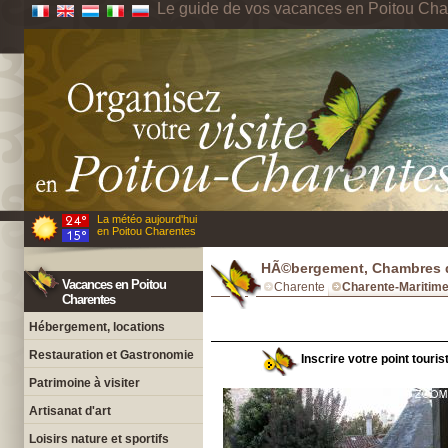
Le guide de vos vacances en Poitou Cha
La météo aujourd'hui
en Poitou Charentes
HÃ©bergement, Chambres d
Vacances en Poitou
Charente
Charente-Maritim
Charentes
Hébergement, locations
Restauration et Gastronomie
Inscrire votre point touri
Patrimoine à visiter
Artisanat d'art
Loisirs nature et sportifs