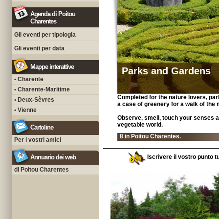
Agenda di Poitou
Charentes
Gli eventi per tipologia
Gli eventi per data
Mappe interattive
Parks and Gardens
• Charente
• Charente-Maritime
Completed for the nature lovers, pa
• Deux-Sèvres
a case of greenery for a walk of the
• Vienne
Observe, smell, touch your senses ar
vegetable world.
Cartoline
8 in Poitou Charentes.
Per i vostri amici
Annuario dei web
Iscrivere il vostro punto t
di Poitou Charentes