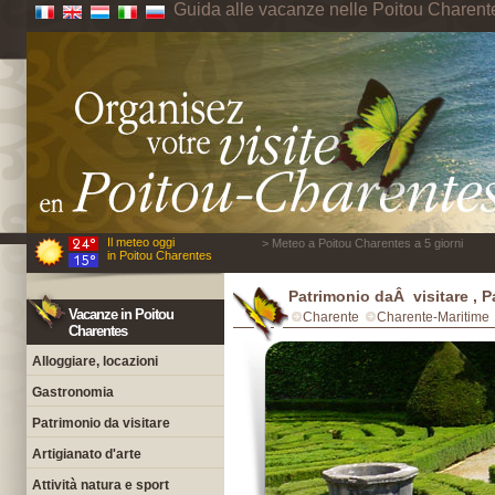
Guida alle vacanze nelle Poitou Charent
Il meteo oggi
> Meteo a Poitou Charentes a 5 giorni
in Poitou Charentes
Patrimonio daÂ visitare , P
Vacanze in Poitou
Charente
Charente-Maritime
Charentes
Alloggiare, locazioni
Gastronomia
Patrimonio da visitare
Artigianato d'arte
Attività natura e sport