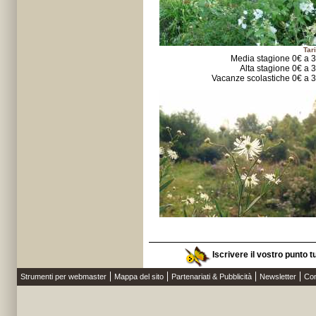
Tari
Media stagione 0€ a 
Alta stagione 0€ a 
Vacanze scolastiche 0€ a 
Iscrivere il vostro punto t
Strumenti per webmaster
Mappa del sito
Partenariati & Pubblicità
Newsletter
Con