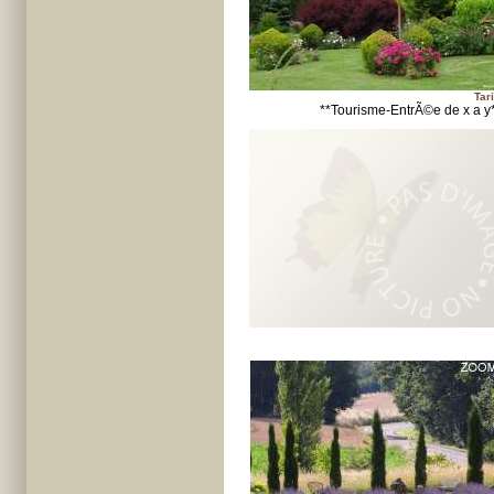
Tari
**Tourisme-EntrÃ©e de x a y