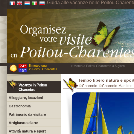
Guida alle vacanze nelle Poitou Charent
Il meteo oggi
> Meteo a Poitou Charentes a 5 giorni
in Poitou Charentes
Tempo libero natura e sport
Vacanze in Poitou
Charente
Charente-Maritime
Charentes
Alloggiare, locazioni
Gastronomia
Patrimonio da visitare
Artigianato d'arte
Attività natura e sport