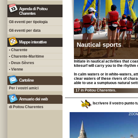
Agenda di Poitou
Charentes
Gli eventi per tipologia
Gli eventi per data
Mappe interattive
Nautical sports
• Charente
• Charente-Maritime
Initiate in nautical activities that co
• Deux-Sèvres
kitesurf will carry you to the rhythm 
• Vienne
In calm waters or in white-waters, at
clear waters of these rivers of chara
Cartoline
able to use a sumptuous natural sett
Per i vostri amici
17 in Poitou Charentes.
Annuario dei web
Iscrivere il vostro punto t
di Poitou Charentes