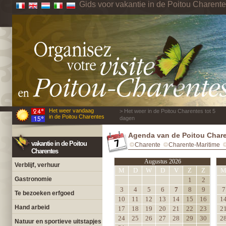
Gids voor vakantie in de Poitou Charent
Het weer vandaag
> Het weer in de Poitou Charentes tot 5
in de Poitou Charentes
dagen
Agenda van de Poitou Char
vakantie in de Poitou
Charente
Charente-Maritime
Charentes
Augustus 2026
Verblijf, verhuur
M
D
W
D
V
Z
Z
Gastronomie
1
2
3
4
5
6
7
8
9
7
Te bezoeken erfgoed
10
11
12
13
14
15
16
1
Hand arbeid
17
18
19
20
21
22
23
2
24
25
26
27
28
29
30
2
Natuur en sportieve uitstapjes