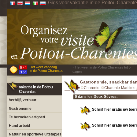
Gids voor vakantie in de Poitou Charent
Het weer vandaag
> Het weer in de Poitou Charentes tot 5
in de Poitou Charentes
dagen
Gastronomie, snackbar dan
vakantie in de Poitou
Charente
Charente-Maritime
Charentes
0 dans les Deux-Sèvres.
Verblijf, verhuur
Gastronomie
Schrijf hier gratis uw toe
Te bezoeken erfgoed
Schrijf hier gratis uw toe
Hand arbeid
Natuur en sportieve uitstapjes