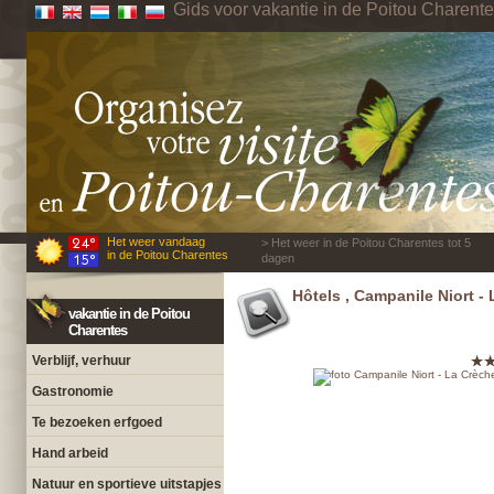
Gids voor vakantie in de Poitou Charent
Het weer vandaag
> Het weer in de Poitou Charentes tot 5
in de Poitou Charentes
dagen
Hôtels , Campanile Niort -
vakantie in de Poitou
Charentes
Verblijf, verhuur
Gastronomie
Te bezoeken erfgoed
Hand arbeid
Natuur en sportieve uitstapjes