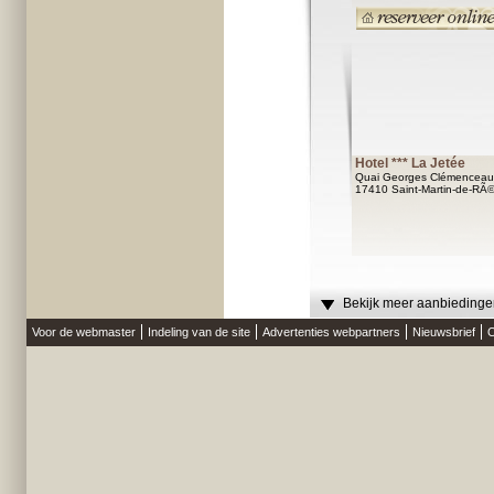
Hotel *** La Jetée
Quai Georges Clémenceau
17410 Saint-Martin-de-RÃ
Bekijk meer aanbiedingen
Voor de webmaster
Indeling van de site
Advertenties webpartners
Nieuwsbrief
O