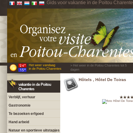
Gids voor vakantie in de Poitou Charent
Het weer vandaag
> Het weer in de Poitou Charentes tot 5
in de Poitou Charentes
dagen
Hôtels , Hôtel De Toiras
vakantie in de Poitou
Charentes
Verblijf, verhuur
Gastronomie
Te bezoeken erfgoed
Hand arbeid
Natuur en sportieve uitstapjes