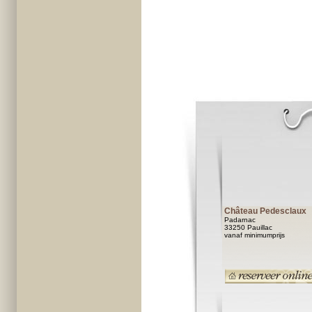
Château Pedesclaux
Padarnac
33250 Pauillac
vanaf minimumprijs