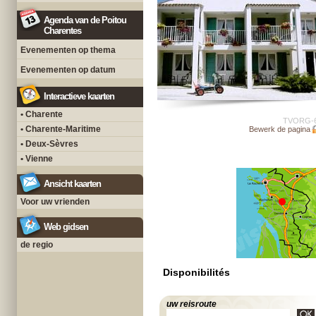
Agenda van de Poitou
Charentes
Evenementen op thema
Evenementen op datum
Interactieve kaarten
• Charente
TVORG-
• Charente-Maritime
Bewerk de pagina
• Deux-Sèvres
• Vienne
Ansicht kaarten
Voor uw vrienden
Web gidsen
de regio
Disponibilités
uw reisroute