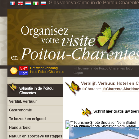
Gids voor vakantie in de Poitou Charent
Het weer vandaag
> Het weer in de Poitou Charentes tot 5
in de Poitou Charentes
dagen
Verblijf, Verhuur, Hotel en
vakantie in de Poitou
Charente
Charente-Maritim
Charentes
Verblijf, verhuur
Gastronomie
Schrijf hier gratis uw toe
Te bezoeken erfgoed
Hand arbeid
Natuur en sportieve uitstapjes