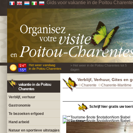
Gids voor vakantie in de Poitou Charent
Het weer vandaag
> Het weer in de Poitou Charentes tot 5
in de Poitou Charentes
dagen
Verblijf, Verhuur, Gites en
vakantie in de Poitou
Charente
Charente-Maritime
Charentes
Verblijf, verhuur
Gastronomie
Schrijf hier gratis uw toer
Te bezoeken erfgoed
Hand arbeid
Natuur en sportieve uitstapjes