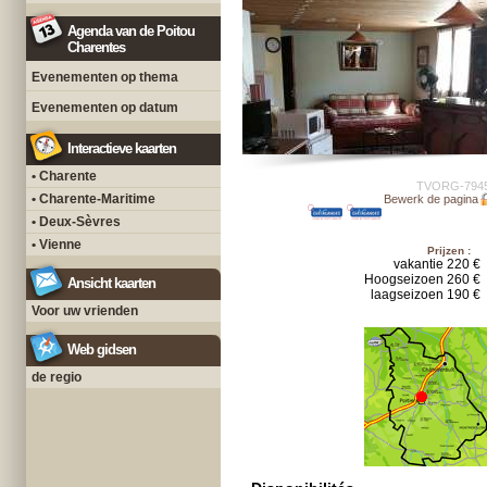
Agenda van de Poitou
Charentes
Evenementen op thema
Evenementen op datum
Interactieve kaarten
• Charente
TVORG-794
• Charente-Maritime
Bewerk de pagina
• Deux-Sèvres
• Vienne
Prijzen :
vakantie 220 €
Hoogseizoen 260 €
Ansicht kaarten
laagseizoen 190 €
Voor uw vrienden
Web gidsen
de regio