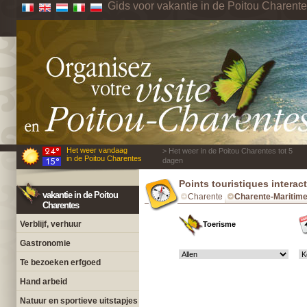
Gids voor vakantie in de Poitou Charent
Het weer vandaag
> Het weer in de Poitou Charentes tot 5
in de Poitou Charentes
dagen
Points touristiques interac
vakantie in de Poitou
Charente
Charente-Maritim
Charentes
Verblijf, verhuur
Toerisme
Gastronomie
Te bezoeken erfgoed
Hand arbeid
Natuur en sportieve uitstapjes