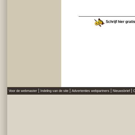
Schrijf hier grat
Voor de webmaster
Indeling van de site
Advertenties webpartners
Nieuwsbrief
O