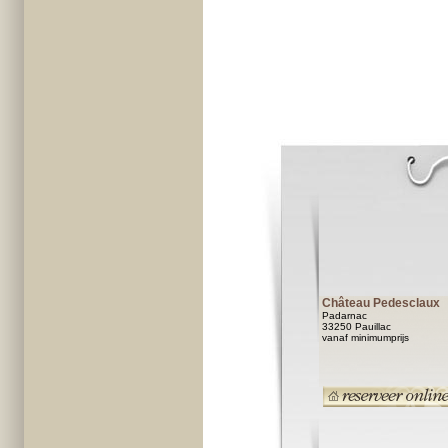
Château Pedesclaux
Padarnac
33250 Pauillac
vanaf minimumprijs