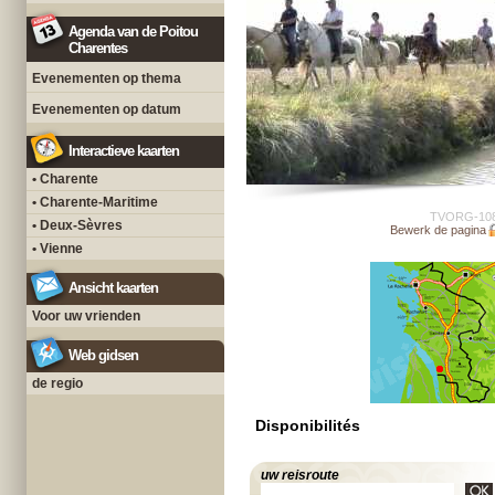
Agenda van de Poitou
Charentes
Evenementen op thema
Evenementen op datum
Interactieve kaarten
• Charente
• Charente-Maritime
TVORG-10
• Deux-Sèvres
Bewerk de pagina
• Vienne
Ansicht kaarten
Voor uw vrienden
Web gidsen
de regio
Disponibilités
uw reisroute