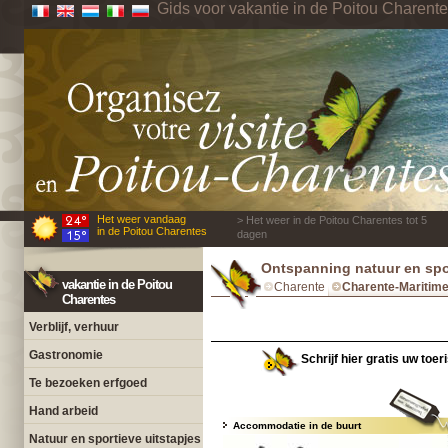
Gids voor vakantie in de Poitou Charent
Het weer vandaag
> Het weer in de Poitou Charentes tot 5
in de Poitou Charentes
dagen
Ontspanning natuur en spor
vakantie in de Poitou
Charente
Charente-Maritim
Charentes
Verblijf, verhuur
Gastronomie
Schrijf hier gratis uw toe
Te bezoeken erfgoed
Hand arbeid
Accommodatie in de buurt
Natuur en sportieve uitstapjes